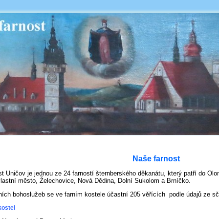
Naše farnost
t Uničov je jednou ze 24 farností šternberského děkanátu, který patří do Ol
vlastní město, Želechovice, Nová Dědina, Dolní Sukolom a Brníčko.
ích bohoslužeb se ve farním kostele účastní 205 věřících podle údajů ze sčí
kostel