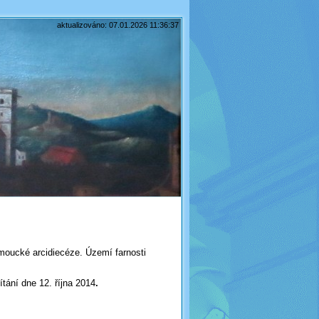
aktualizováno: 07.01.2026 11:36:37
omoucké arcidiecéze. Území farnosti
tání dne 12. října 2014
.