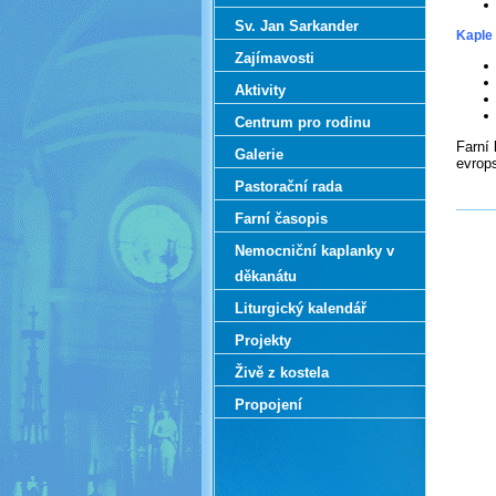
Sv. Jan Sarkander
Kaple
Zajímavosti
Aktivity
Centrum pro rodinu
Farní 
Galerie
evrop
Pastorační rada
Farní časopis
Nemocniční kaplanky v
děkanátu
Liturgický kalendář
Projekty
Živě z kostela
le
Propojení