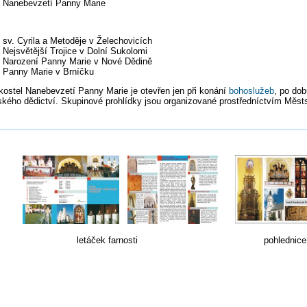
Nanebevzetí Panny Marie
sv. Cyrila a Metoděje v Želechovicích
Nejsvětější Trojice v Dolní Sukolomi
Narození Panny Marie v Nové Dědině
Panny Marie v Brníčku
kostel Nanebevzetí Panny Marie je otevřen jen při konání
bohoslužeb
, po do
ského dědictví. Skupinové prohlídky jsou organizované prostředníctvím Měst
táček farnosti pohlednice