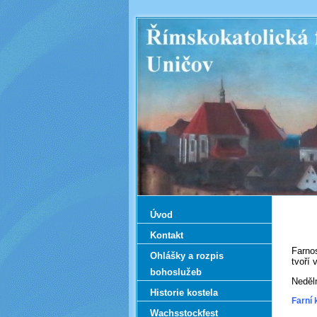
Úvod
Kontakt
Farnos
Ohlášky a rozpis
tvoří 
bohoslužeb
Neděln
Historie kostela
Farní 
Wachsstockfest