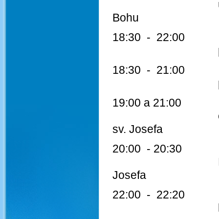
umístěné v ko
Bohu
18:30 - 22:00 Kos
prohlídka ko
18:30 - 21:00 Udě
program pro
19:00 a 21:00 Z
obrazová a zv
sv. Josefa
20:00 - 20:30 Bi
Prezentace z h
Josefa
22:00 - 22:20 Ko
koncert pro