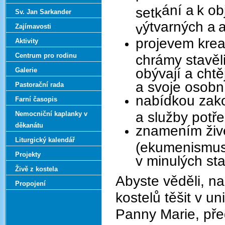
án
í a
k ob
setk
Sv. Jan Sarkander
ýtvarn
ých a
a
v
Zajímavosti
projevem kreati
Aktivity
Centrum pro rodinu
chrámy stavěli 
obývají a chtěj
Galerie
a svoje osobn
Pastorační rada
nabídkou zakot
Farní časopis
a služby potř
Nemocniční kaplanky v
děkanátu
znamením živé
Liturgický kalendář
(ekumenismus)
Projekty
v minulých sta
Živě z kostela
Abyste věděli, na
Propojení
kostelů těšit v 
Panny Marie, pře