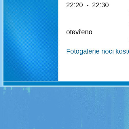
22:20 - 22:30 To
modlitba p
Po celou dobu
otevřeno
Muzeum baroka
Fotogalerie noci kos