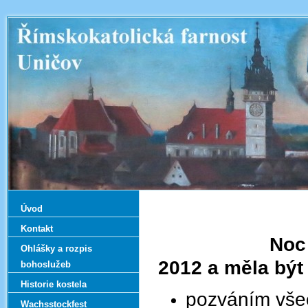
Úvod
Kontakt
Noc
Ohlášky a rozpis
2012 a měla být
bohoslužeb
Historie kostela
pozv
án
ím v
še
Wachsstockfest